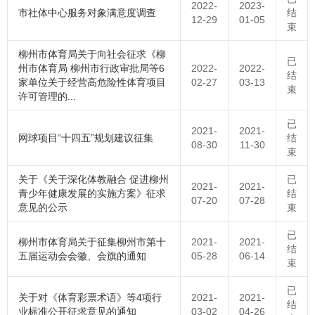
2022-
2023-
市社体中心服务对象满意度调查
结
12-29
01-05
束
柳州市体育局关于向社会征求《柳
已
州市体育局 柳州市行政审批局等6
2022-
2022-
结
家单位关于经营高危险性体育项目
02-27
03-13
束
许可管理的...
已
2021-
2021-
网球项目“十四五”规划建议征集
结
08-30
11-30
束
关于《关于深化体教融合 促进柳州
已
2021-
2021-
青少年健康发展的实施方案》征求
结
07-20
07-28
意见的公示
束
已
柳州市体育局关于征集柳州市第十
2021-
2021-
结
五届运动会会徽、会旗的通知
05-28
06-14
束
已
关于对《体育彩票术语》等4项行
2021-
2021-
结
业标准公开征求意见的通知
03-02
04-26