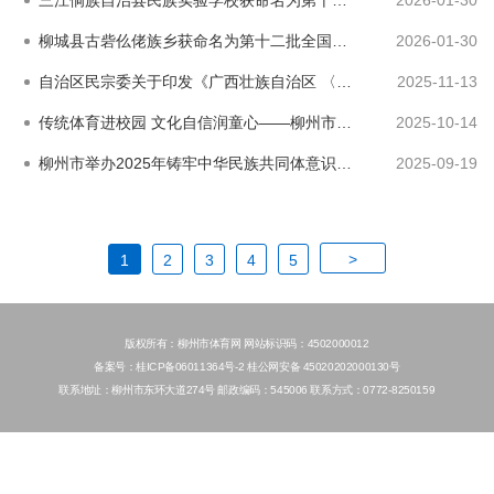
柳城县古砦仫佬族乡获命名为第十二批全国民族团结进步示范乡镇
2026-01-30
自治区民宗委关于印发《广西壮族自治区 〈宗教活动场所管理办法〉实施细则》 的通知
2025-11-13
传统体育进校园 文化自信润童心——柳州市体育局“抖空竹专场”活动走进市第三十中学
2025-10-14
柳州市举办2025年铸牢中华民族共同体意识主题宣讲会和宣讲工作培训班
2025-09-19
>
1
2
3
4
5
版权所有：柳州市体育网 网站标识码：4502000012
备案号：桂ICP备06011364号-2 桂公网安备 45020202000130号
联系地址：柳州市东环大道274号 邮政编码：545006 联系方式：0772-8250159