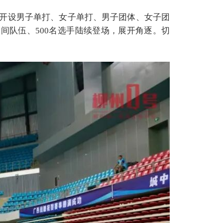
开设男子单打、女子单打、男子团体、女子团
间队伍、500名选手陆续登场，展开角逐。切