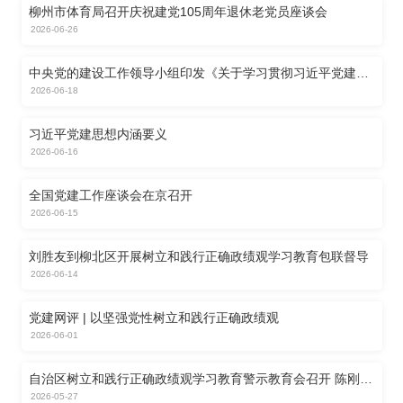
柳州市体育局召开庆祝建党105周年退休老党员座谈会
2026-06-26
中央党的建设工作领导小组印发《关于学习贯彻习近平党建思
想的通知》
2026-06-18
习近平党建思想内涵要义
2026-06-16
全国党建工作座谈会在京召开
2026-06-15
刘胜友到柳北区开展树立和践行正确政绩观学习教育包联督导
2026-06-14
党建网评 | 以坚强党性树立和践行正确政绩观
2026-06-01
自治区树立和践行正确政绩观学习教育警示教育会召开 陈刚主
持并讲话 黄明到会指导 韦韬出席
2026-05-27