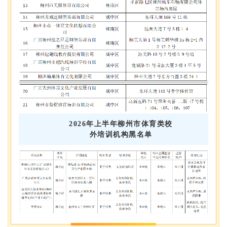
2026年上半年柳州市体育类校
外培训机构黑名单