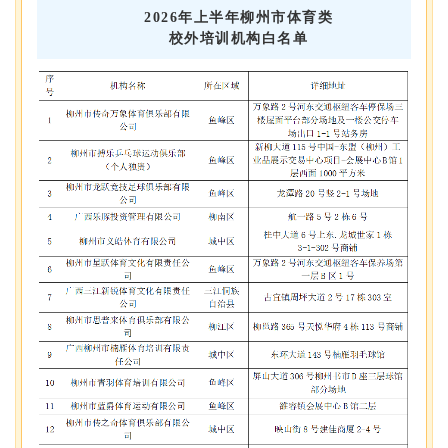
2026年上半年柳州市体育类
校外培训机构白名单