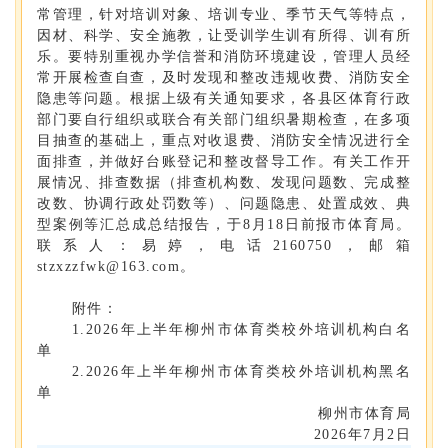
常管理，针对培训对象、培训专业、季节天气等特点，
因材、科学、安全施教，让受训学生训有所得、训有所
乐。要特别重视办学信誉和消防环境建设，管理人员经
常开展检查自查，及时发现和整改违规收费、消防安全
隐患等问题。根据上级有关通知要求，各县区体育行政
部门要自行组织或联合有关部门组织暑期检查，在多项
目抽查的基础上，重点对收退费、消防安全情况进行全
面排查，并做好台账登记和整改督导工作。有关工作开
展情况、排查数据（排查机构数、发现问题数、完成整
改数、协调行政处罚数等）、问题隐患、处置成效、典
型案例等汇总成总结报告，于8月18日前报市体育局。
联系人：易婷，电话2160750，邮箱
stzxzzfwk@163.com。
附件：
1.2026年上半年柳州市体育类校外培训机构白名
单
2.2026年上半年柳州市体育类校外培训机构黑名
单
柳州市体育局
2026年7月2日