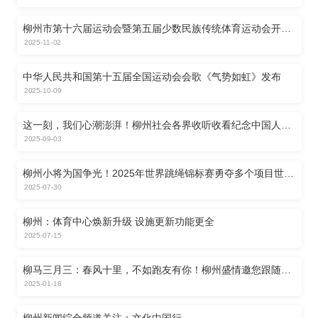
柳州市第十六届运动会暨第五届少数民族传统体育运动会开幕
张壮宣布开幕 刘胜友致开幕辞
2025-11-02
中华人民共和国第十五届全国运动会会歌《气势如虹》发布
2025-10-09
这一刻，我们心潮澎湃！柳州社会各界收听收看纪念中国人民
抗日战争暨世界反法西斯战争胜利80周年大会
2025-09-03
柳州小将为国争光！2025年世界跳绳锦标赛勇夺多个项目世界
冠军！
2025-07-30
柳州：体育中心焕新升级 设施更新功能更全
2025-07-15
柳马三月三：春风十里，不如跑友有你！柳州盛情邀您跟随柳
马在歌海和花海中感受一场别样的人生PB！
2025-01-18
柳州新闻综合频道关注：文化中国行