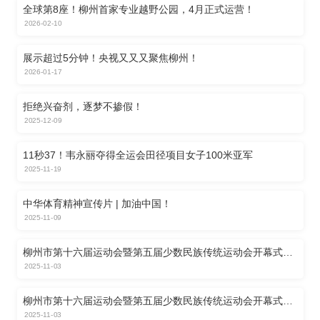
全球第8座！柳州首家专业越野公园，4月正式运营！
2026-02-10
展示超过5分钟！央视又又又聚焦柳州！
2026-01-17
拒绝兴奋剂，逐梦不掺假！
2025-12-09
11秒37！韦永丽夺得全运会田径项目女子100米亚军
2025-11-19
中华体育精神宣传片 | 加油中国！
2025-11-09
柳州市第十六届运动会暨第五届少数民族传统运动会开幕式
《柳州体育史宣传片》
2025-11-03
柳州市第十六届运动会暨第五届少数民族传统运动会开幕式
《冠军风采》节目
2025-11-03